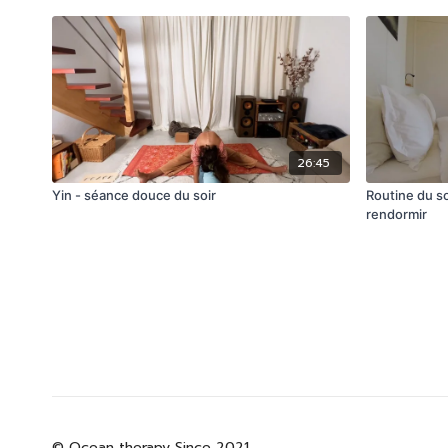
26:45
Yin - séance douce du soir
Routine du so
rendormir
© Ocean therapy Since 2021