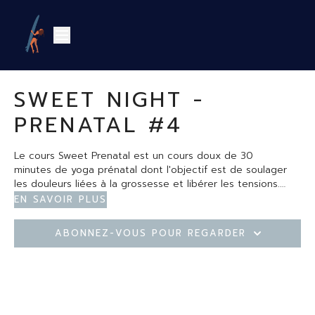
SWEET NIGHT -
PRENATAL #4
Le cours Sweet Prenatal est un cours doux de 30
minutes de yoga prénatal dont l'objectif est de soulager
les douleurs liées à la grossesse et libérer les tensions.
Attention, vous devez bien avoir l'accord de votre médecin
En savoir plus
pour pratiquer.
Abonnez-vous pour regarder