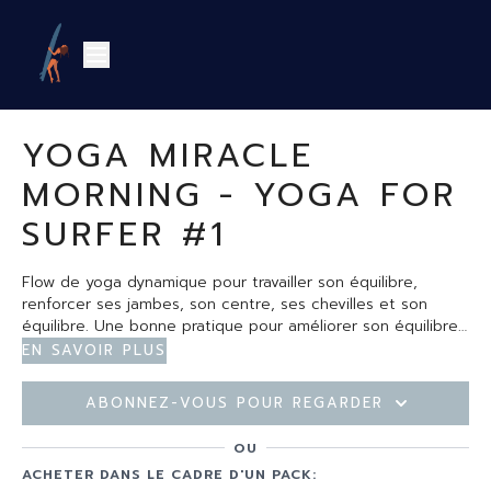
YOGA MIRACLE
MORNING - YOGA FOR
SURFER #1
Flow de yoga dynamique pour travailler son équilibre,
renforcer ses jambes, son centre, ses chevilles et son
équilibre. Une bonne pratique pour améliorer son équilibre
et sa concentration pour les prochaines sessions de surf
En savoir plus
ou autres sports nautiques qui demandent de l'équilibre
Abonnez-vous pour regarder
OU
ACHETER DANS LE CADRE D'UN PACK: