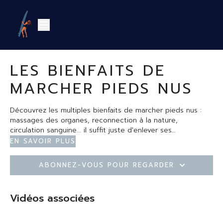
LES BIENFAITS DE
MARCHER PIEDS NUS
Découvrez les multiples bienfaits de marcher pieds nus :
massages des organes, reconnection à la nature,
circulation sanguine... il suffit juste d'enlever ses
chaussures, ses chaussettes et de laisser nos pieds
En savoir plus
respirer dans l'herbe ou le sable
Abonnez-vous pour regarder
Vidéos associées