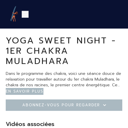
YOGA SWEET NIGHT -
1ER CHAKRA
MULADHARA
Dans le programme des chakra, voici une séance douce de
relaxation pour travailler autour du 1er chakra Muladhara, le
chakra de nos racines, le premier centre énergétique. Ce
chakra est situé au niveau du périnée, à la base de la
En savoir plus
colonne vertébrale. Sa principale fonction est de nous
ancrer et de nous enraciner. Un chakra important à
Abonnez-vous pour regarder
travailler quand on se sent perdu, plus dans le moment
présent. Cette séance vous permettra de vous poser, de
vous ancrer et de poser vos fondations. Une séance idéale
Vidéos associées
pour le soir