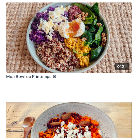
Pousse d'épinards frais
Choux rouge
Carotte
Feta ou Mozza
J'espère que ce format simple vous plaira. N'hésitez pas à
partager vos retours sous la vidéo
01:51
Mon Bowl de Printemps ☀️