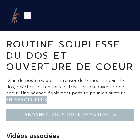
ROUTINE SOUPLESSE
DU DOS ET
OUVERTURE DE COEUR
12mn de postures pour retrouver de la mobilité dans le
dos, relâcher les tensions et travailler son ouverture de
coeur. Une séance également parfaite pour les surfeurs
pour relâcher les muscles contractés après ses sessions. A
En savoir plus
faire le soir
Abonnez-vous pour regarder
Vidéos associées