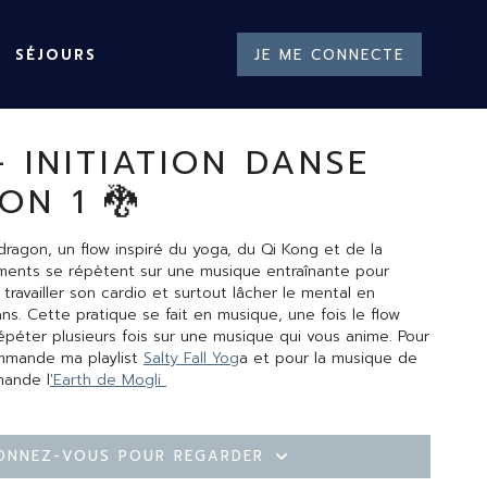
SÉJOURS
JE ME CONNECTE
- INITIATION DANSE
ON 1 🐉
 dragon, un flow inspiré du yoga, du Qi Kong et de la
ents se répètent sur une musique entraînante pour
 travailler son cardio et surtout lâcher le mental en
ans. Cette pratique se fait en musique, une fois le flow
épéter plusieurs fois sur une musique qui vous anime. Pour
commande ma playlist
Salty Fall Yog
a et pour la musique de
ande l
'Earth de Mogli
onnez-vous pour regarder