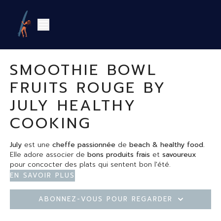
SMOOTHIE BOWL
FRUITS ROUGE BY
JULY HEALTHY
COOKING
July
est une
cheffe passionnée
de
beach & healthy
food.
Elle adore associer de
bons
produits
frais
et
savoureux
pour
concocter
des plats qui sentent bon l'été.
En savoir plus
Les + de cette recette
: un petit déjeuner équilibré,
nourrissant et en même temps super gourmand
Abonnez-vous pour regarder
Les ingrédients