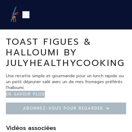
TOAST FIGUES &
HALLOUMI BY
JULYHEALTHYCOOKING
Une recette simple et gourmande pour un lunch rapide ou
un petit déjeuner salé avec un de mes fromages préférés
l'halloumi.
En savoir plus
Les ingrédients
2 tranches de pain
Abonnez-vous pour regarder
4 tranches d’halloumi
1 filet de miel
1 filet d huile d olive
Vidéos associées
sel et poivre
La recette