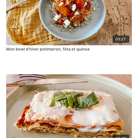
03:27
Mon bowl d'hiver potimarron, féta et quinoa