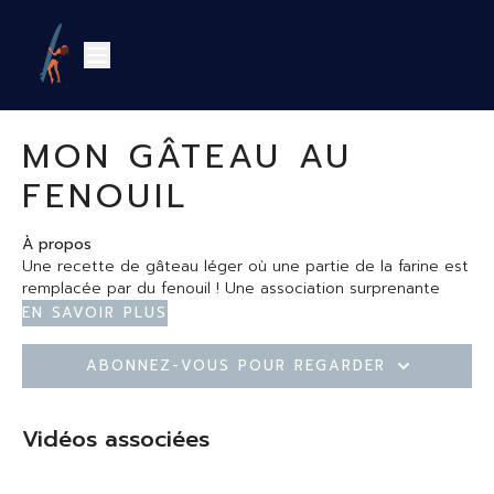
MON GÂTEAU AU
FENOUIL
À propos
Une recette de gâteau léger où une partie de la farine est
remplacée par du fenouil ! Une association surprenante
mais délicieuse et plus digeste.
En savoir plus
Les + de cette recette
: un gâteau plus digeste et peu
Abonnez-vous pour regarder
lourd avec une partie de la farine remplacée par du fenouil.
Vous pouvez ajouter de la gourmandise dans ce gâteau en
ajoutant des morceaux de fruits de saison ou des pépites
Vidéos associées
de chocolat noir.
Les ingrédients :
1 bulbe de fenouil