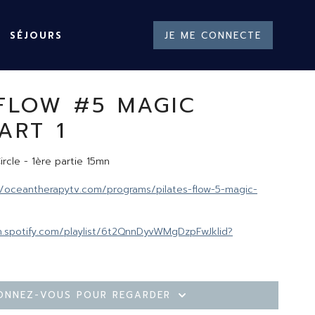
SÉJOURS
JE ME CONNECTE
 FLOW #5 MAGIC
ART 1
ircle - 1ère partie 15mn
//oceantherapytv.com/programs/pilates-flow-5-magic-
n.spotify.com/playlist/6t2QnnDyvWMgDzpFwJklid?
onnez-vous pour regarder