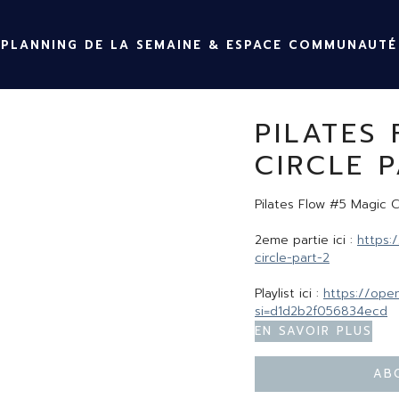
PLANNING DE LA SEMAINE & ESPACE COMMUNAUTÉ
PILATES
CIRCLE P
Pilates Flow #5 Magic C
2eme partie ici :
https:
circle-part-2
Playlist ici :
https://ope
si=d1d2b2f056834ecd
En savoir plus
Ab