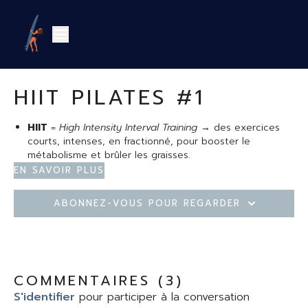
HIIT PILATES #1
HIIT
=
High Intensity Interval Training
→ des exercices
courts, intenses, en fractionné, pour booster le
métabolisme et brûler les graisses.
Pilates
= renforcement en conscience, posture,
En savoir plus
respiration et muscles profonds.
Abonnez-vous pour regarder
✨ Le HIIT Pilates mixe les deux → tu alternes des phases
dynamiques + des exercices de gainage, stabilité, contrôle
et ancrage. Résultat :
un corps fort, tonique, aligné
et
une vraie libération d’énergie.
COMMENTAIRES (
3
)
S'identifier
pour participer à la conversation