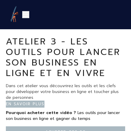
ATELIER 3 - LES
OUTILS POUR LANCER
SON BUSINESS EN
LIGNE ET EN VIVRE
Dans cet atelier vous découvrirez les outils et les clefs
pour développer votre business en ligne et toucher plus
de personnes
Quelle plateforme utilisée
En savoir plus
Quel équipement pour filmer et avoir un bon micro
Pourquoi acheter cette vidéo ?
Les outils pour lancer
Quels outils pour les paiements
son business en ligne et gagner du temps
Comment vendre vos offres en ligne