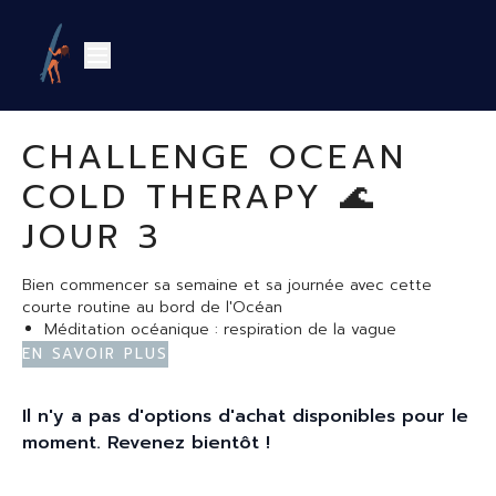
CHALLENGE OCEAN
COLD THERAPY 🌊
JOUR 3
Bien commencer sa semaine et sa journée avec cette
courte routine au bord de l'Océan
Méditation océanique : respiration de la vague
Mouvement : avec malasana et ouverture de hanches
En savoir plus
Cure d'eau de mer avec 1919 bains d'hiver
Il n'y a pas d'options d'achat disponibles pour le
Je vous invite à finaliser votre rituel avec un lavage de nez
à l'eau de mer :
moment. Revenez bientôt !
https://oceantherapytv.com/programs/pourquoi-il-faut-se-