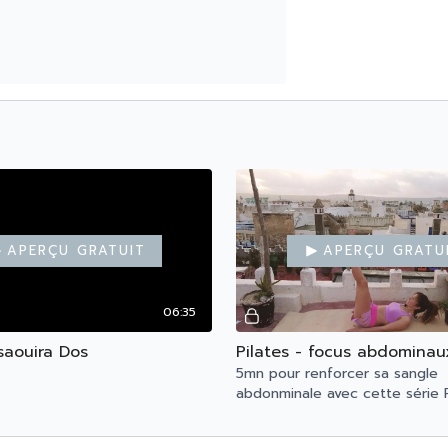
Aperçu gratuit
Aperçu gratu
06:35
saouira Dos
Pilates - focus abdomina
5mn pour renforcer sa sangle
abdonminale avec cette série P