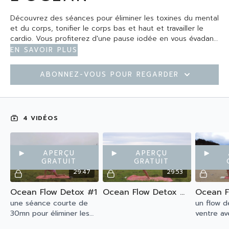
Découvrez des séances pour éliminer les toxines du mental
et du corps, tonifier le corps bas et haut et travailler le
cardio. Vous profiterez d'une pause iodée en vous évadant
au bord de l'Océan - travail de torsion à ne pas faire
En savoir plus
enceinte
Abonnez-vous pour regarder
4 VIDÉOS
Aperçu
Aperçu
gratuit
gratuit
29:47
29:53
Ocean Flow Detox #1
Ocean Flow Detox #2
une séance courte de
un flow d
30mn pour éliminer les
ventre av
toxines du mental et du
renforce