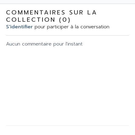
corps, tonifier le corps
sangle a
bas et haut et vous
COMMENTAIRES SUR LA
évader au bord de
COLLECTION (
0
)
l'Ocean
S'identifier
pour participer à la conversation
Aucun commentaire pour l'instant