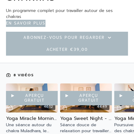
Un programme complet pour travailler autour de ses
chakras
En savoir plus
Abonnez-vous pour regarder
Acheter €39,00
8 VIDÉOS
Aperçu
Aperçu
gratuit
gratuit
46:12
44:49
Yoga Miracle Morning - 1er Chakra Muladhara
Yoga Sweet Night - 1er Chakra Muladhara
Une séance autour du
Séance douce de
Poursuiv
chakra Muladhara, le
relaxation pour travailler
des chakr