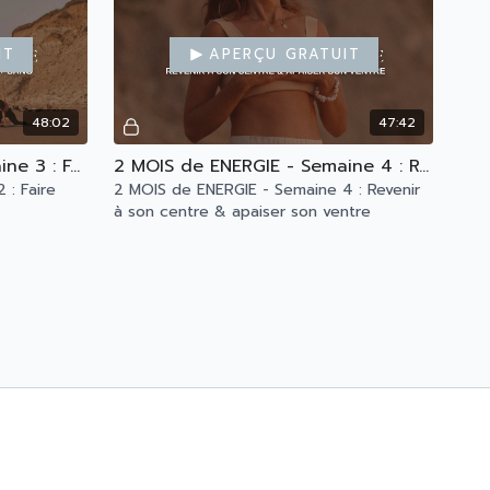
it
Aperçu gratuit
48:02
47:42
2 MOIS de ENERGIE - Semaine 3 : Faire circuler l'énergie
2 MOIS de ENERGIE - Semaine 4 : Revenir à son centre & apaiser son ventre
 : Faire
2 MOIS de ENERGIE - Semaine 4 : Revenir
à son centre & apaiser son ventre
it
Aperçu gratuit
45:16
46:21