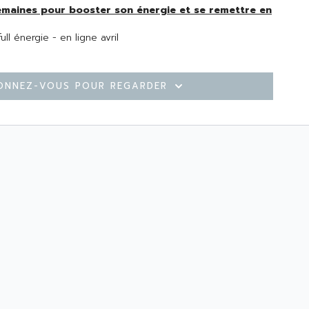
ll énergie - en ligne avril
être bien dans son corps - en ligne avril
: routines pour des gambettes fuselées - en ligne avril
pour un ventre plus plat - en ligne avril
onnez-vous pour regarder
W : 4 semaines pour rayonner
aits du drainage - en ligne mai
: routines pour un corps + tonique et lisse - en ligne mai
Semaine 3 : routines anti-âge visage - en ligne mai
Semaine 4 : recettes glow peau repulpée et teint de poupée - en ligne mai