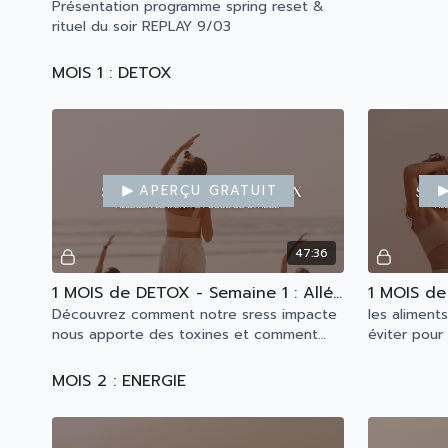
Présentation programme spring reset &
rituel du soir REPLAY 9/03
MOIS 1 : DETOX
Aperçu gratuit
47:36
1 MOIS de DETOX - Semaine 1 : Alléger le mental
Découvrez comment notre sress impacte
les aliment
nous apporte des toxines et comment
éviter pour
faire pour s'en débarrasser
MOIS 2 : ENERGIE