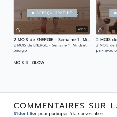
Aperçu gratuit
43:18
2 MOIS de ENERGIE - Semaine 1 : Mindset énergie
2 MOIS de ENERGIE - Semaine 1 : Mindset
2 MOIS de E
énergie
paix avec s
MOIS 3 : GLOW
Aperçu gratuit
COMMENTAIRES SUR L
41:22
S'identifier
pour participer à la conversation