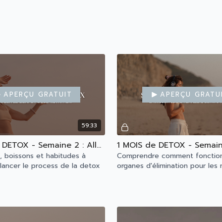
Aperçu gratuit
Aperçu gratu
59:33
1 MOIS de DETOX - Semaine 2 : Alléger le corps
s, boissons et habitudes à
Comprendre comment fonctio
 lancer le process de la detox
organes d'élimination pour les 
les stimuler pour activer le pr
detox de notre corps