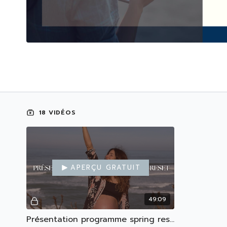
18 VIDÉOS
Aperçu gratuit
49:09
Présentation programme spring reset & rituel du soir REPLAY 9/03