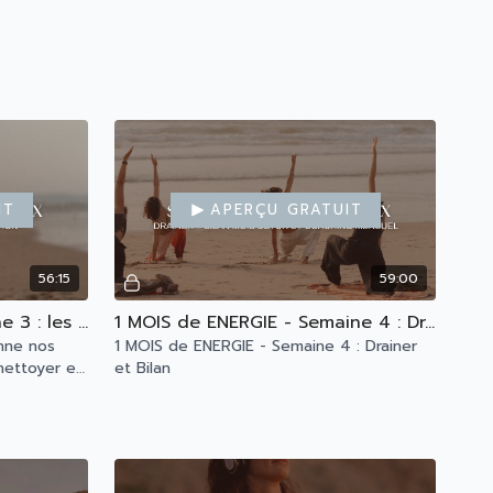
it
Aperçu gratuit
56:15
59:00
1 MOIS de DETOX - Semaine 3 : les organes émonctoires
1 MOIS de ENERGIE - Semaine 4 : Drainer et Bilan
nne nos
1 MOIS de ENERGIE - Semaine 4 : Drainer
nettoyer et
et Bilan
ocessus de