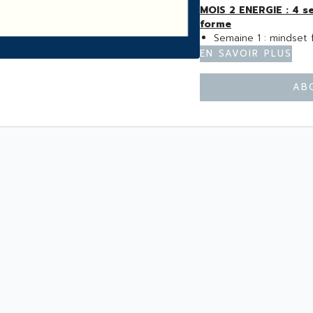
MOIS 2 ENERGIE : 4 semaines pour booster son énergie et se remettre en
forme
Semaine 1 : mindset fu
Semaine 2 : comment 
En savoir plus
Semaine 3 
Semaine 4 : routines 
Ab
MOIS 3 GLO
Semaine 1 : les bienf
Semaine 2 