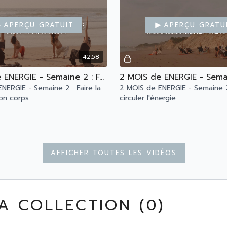
Aperçu gratuit
Aperçu gratu
42:58
2 MOIS de ENERGIE - Semaine 2 : Faire la paix avec son corps
NERGIE - Semaine 2 : Faire la
2 MOIS de ENERGIE - Semaine 2
on corps
circuler l'énergie
Afficher toutes les vidéos
Aperçu gratuit
Aperçu gratu
A COLLECTION (
0
)
45:44