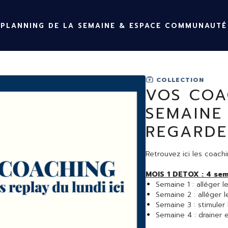
PLANNING DE LA SEMAINE & ESPACE COMMUNAUTÉ
COLLECTION
VOS COA
SEMAINE
REGARDE
Retrouvez ici les coac
MOIS 1 DETOX : 4 se
Semaine 1 : alléger l
Semaine 2 
Semaine 3 : stimuler
Semaine 4 : drainer e