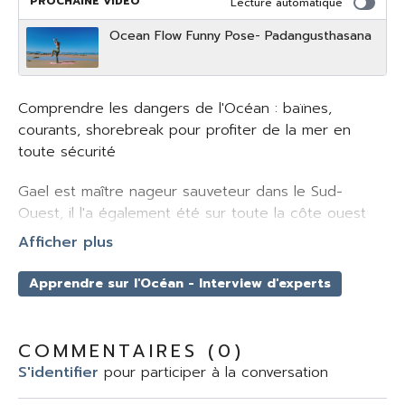
PROCHAINE VIDÉO
Lecture automatique
Ocean Flow Funny Pose- Padangusthasana
Comprendre les dangers de l'Océan : baïnes,
courants, shorebreak pour profiter de la mer en
toute sécurité
Gael est maître nageur sauveteur dans le Sud-
Ouest, il l'a également été sur toute la côte ouest
de la Bretagne aux Landes en passant aussi par
l'étranger entre l'Afrique du Sud et la Nouvelle
Zélande.
Apprendre sur l'Océan - Interview d'experts
Dans cette interview, il nous explique comment
COMMENTAIRES (
0
)
reconnaître les dangers de la plage entre courants,
S'identifier
pour participer à la conversation
baïnes et vagues pour profiter de l'Océan en toute
sécurité et se sortir de ces situations.