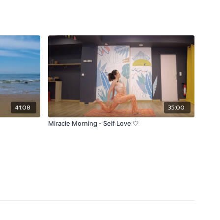
41:08
35:00
Miracle Morning - Self Love 🤍