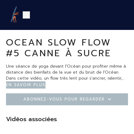
OCEAN SLOW FLOW
#5 CANNE À SUCRE
Une séance de yoga devant l'Océan pour profiter même à
distance des bienfaits de la vue et du bruit de l'Océan.
Dans cette vidéo, un flow très lent pour s'ancrer, ralentir,
travailler ses muscles en profondeur et être dans le
En savoir plus
moment présent. Travail de la canne à sucre et des
ouvertures de hancges
Abonnez-vous pour regarder
Vidéos associées