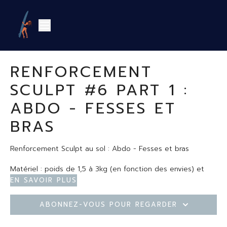
RENFORCEMENT
SCULPT #6 PART 1 :
ABDO - FESSES ET
BRAS
Renforcement Sculpt au sol : Abdo - Fesses et bras
Matériel : poids de 1,5 à 3kg (en fonction des envies) et
chaise
En savoir plus
Attention pour les mamas-to-be demandez toujours l'avis
Abonnez-vous pour regarder
de votre médecin avant