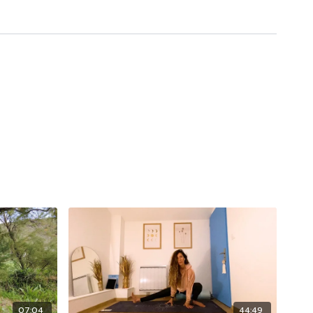
07:04
44:49