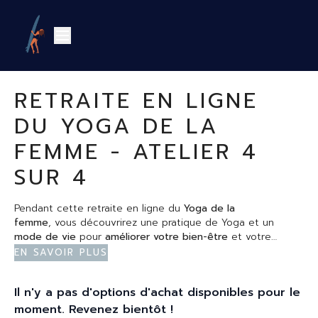
RETRAITE EN LIGNE
DU YOGA DE LA
FEMME - ATELIER 4
SUR 4
Pendant cette retraite en ligne du
Yoga de la
femme
, vous découvrirez une pratique de Yoga et un
mode de vie
pour
améliorer votre bien-être
et votre
vitalité
A travers la pratique du
en tant que femme.
yoga de la femme
, de la
En savoir plus
méditation
, de la
pratique
des
mudras
et de la découverte
des
mandalas
lunaires
, vous apprendrez à être à l’écoute
Il n'y a pas d'options d'achat disponibles pour le
de vos cycles d'énergie aux différentes étapes de la vie.
Au programme de ce quatrième atelier
:
moment. Revenez bientôt !