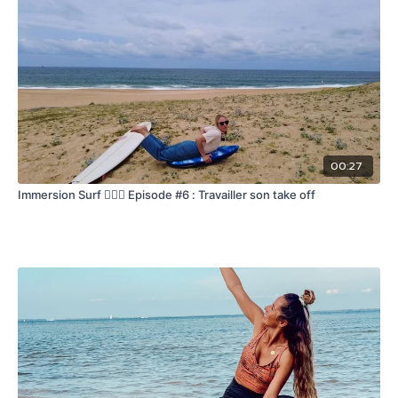
00:27
Immersion Surf 🏄🏽‍♀️ Episode #6 : Travailler son take off