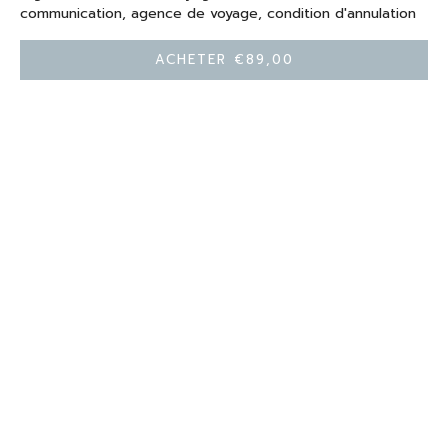
Comment remplir votre retraite de yoga
communication, agence de voyage, condition d'annulation
Les outils pour se protéger des annulations
Les erreurs à ne pas faire pour lancer sa retraite
Acheter €89,00