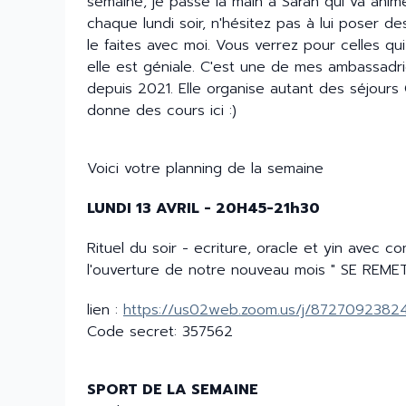
semaine, je passe la main à Sarah qui va anime
chaque lundi soir, n'hésitez pas à lui poser 
le faites avec moi. Vous verrez pour celles qu
elle est géniale. C'est une de mes ambassad
depuis 2021. Elle organise autant des séjours
donne des cours ici :)
Voici votre planning de la semaine
LUNDI 13 AVRIL - 20H45-21h30
Rituel du soir - ecriture, oracle et yin avec
l'ouverture de notre nouveau mois " SE REM
lien :
https://us02web.zoom.us/j/8727092382
Code secret: 357562
SPORT DE LA SEMAINE