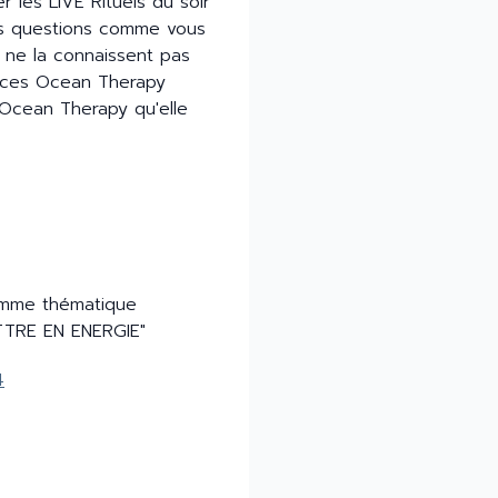
r les LIVE Rituels du soir
des questions comme vous
i ne la connaissent pas
rices Ocean Therapy
 Ocean Therapy qu'elle
 comme thématique
ETTRE EN ENERGIE"
4