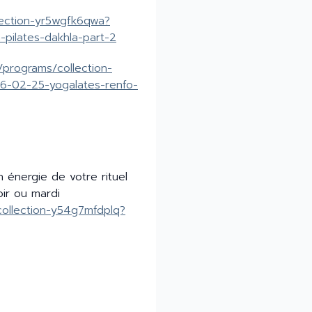
lection-yr5wgfk6qwa?
pilates-dakhla-part-2
/programs/collection-
-02-25-yogalates-renfo-
 énergie de votre rituel
oir ou mardi
collection-y54g7mfdplq?