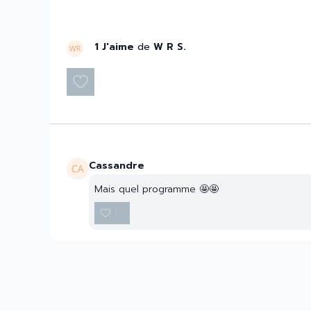
1 J'aime
de
W R S.
Cassandre
Mais quel programme 🤩🤩
1