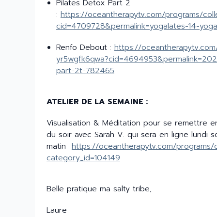
Pilates Detox Part 2
:
https://oceantherapytv.com/programs/col
cid=4709728&permalink=yogalates-14-yoga-
Renfo Debout :
https://oceantherapytv.com
yr5wgfk6qwa?cid=4694953&permalink=2026
part-2t-782465
ATELIER DE LA SEMAINE :
Visualisation & Méditation pour se remettre en
du soir avec Sarah V. qui sera en ligne lundi s
matin
https://oceantherapytv.com/programs/
category_id=104149
Belle pratique ma salty tribe,
Laure