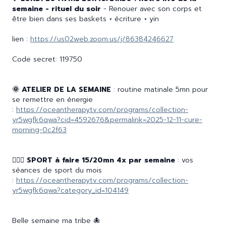
semaine - rituel du soir
- Renouer avec son corps et
être bien dans ses baskets + écriture + yin
lien :
https://us02web.zoom.us/j/86384246627
Code secret: 119750
🌞 ATELIER DE LA SEMAINE
: routine matinale 5mn pour
se remettre en énergie
:
https://oceantherapytv.com/programs/collection-
yr5wgfk6qwa?cid=4592676&permalink=2025-12-11-cure-
morning-0c2f63
🤸🏽‍♀️ SPORT à faire 15/20mn 4x par semaine
: vos
séances de sport du mois
:
https://oceantherapytv.com/programs/collection-
yr5wgfk6qwa?category_id=104149
Belle semaine ma tribe 🐙