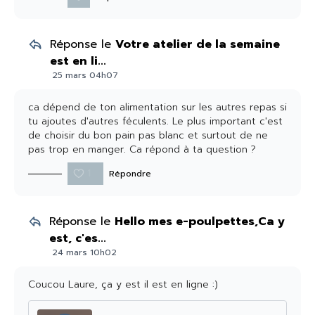
Dis moi sic 'est bon pour toi et n'hésite pas si tu as
d'autres questions :)
Réponse le
Votre atelier de la semaine
est en li...
25 mars 04h07
ca dépend de ton alimentation sur les autres repas si
tu ajoutes d'autres féculents. Le plus important c'est
de choisir du bon pain pas blanc et surtout de ne
pas trop en manger. Ca répond à ta question ?
Apres si tu veux aller plsu loin tu peux booker un
1
Répondre
bilan personnalisé :) n'hésite pas à me dire
Réponse le
Hello mes e-poulpettes,Ca y
est, c'es...
24 mars 10h02
Coucou Laure, ça y est il est en ligne :)