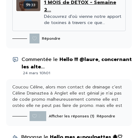
1 MOIS de DETOX - Semaine
59:33
2...
Découvrez d'où vienne notre apport
de toxines à travers ce que...
Répondre
Commentée le
Hello !!! @laure, concernant
les alte...
24 mars 10h01
Coucou Céline, alors mon contact de drainage c'est
Céline Drainaztea à Anglet elle est génial je n'ai pas
de code promo malheureusement comme elle est
ostéo elle ne peut pas faire de promo. mais elle est
top ! pour Bonjour c'est pas mal, j'aime bien alternet
2
Afficher les réponses (1)
Répondre
avec du cacao cru avec de l'eau chaude c'est pas
mal aussi ! il y a celui de Joly Mama que j'aime
beaucoup qui fait collagène et cacao cru et la j'ai un
code promo si jamais :) tu as -15% avec SANTAMILA15
Réponse le
Hello mes e-poulpettes 🐙🤍