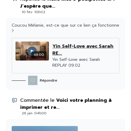
:)
J’espère que...
ttps://jollymama.com/?ae=107
10 fév. 10h02
Coucou Mélanie, est-ce que sur ce lien ça fonctionne
?
Yin Self-Love avec Sarah
RE...
48:00
Yin Self-Love avec Sarah
REPLAY 09.02
Répondre
Commentée le
Voici votre planning à
imprimer et re...
26 jan. 04h00