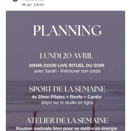
18 avr. 21h43
Lien :
https://us02web.zoom.us/j/81420176165
Code secret: 341810
ATELIERS de la semaine
🦵🏽💦 Auto-massage des
jambes
(
video
)
+ massage/drainage à l'eau froide
(
douche cold therapy
)
SPORTS
de
la
semaine
🤸🏽‍♀️
Renfo bas du corps
(
video
)
Pilates bas du corps
(
video
)
5mn routines spécial gambettes & booty
(
video
)
Routine souplesse spécial gambettes pour étirer
nos muscles
(
video
)
Belle semaine ma tribe 🐙