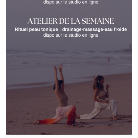
Belle semaine glow ma tribe 🌞✨
moins d’effet
peau
d’orange
plus
d’éclat
Laure
Le piège : penser que le cardio est LA solution
🏃🏽‍♀️
Voici votre programme de la semaine
Faire uniquement du cardio, ce n’est pas la solution,
Ton planning de la semaine
au contraire.
LIVE de la semaine ✍🏽
Trop de cardio peut :
fatiguer
le corps
Lundi 25 MAI 20h45/21H30 avec Sarah
créer de
l’inflammation
donner un effet “
gonflé
”
→ écriture + thème de la semaine + oracle + yin
Même le running, en excès, peut accentuer la
sensation de jambes lourdes et impacter le retour
veineux.
👉 Lien :
https://us02web.zoom.us/launch/jc/88280322725
Code secret: 140681