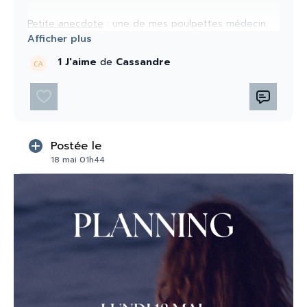
Pilates
au bord de l’Océan
(
video
)
Yogalates : (
video
)
Petite anecdote
: une de mes poulpettes médecin
Yoga du soir (
video
)
nous avait partagé qu’elle avait assisté à une grande
conférence sur la médecine esthétique. Le chirurgien
1 J'aime
de
Cassandre
esthétique qui ouvrait le talk a commencé avec
NUTRITION 🫐 :
cette phrase :
Smoothie Bowl
fruits rouges
(
video
)
Salade
choux
rouges
et
algues
(
video
)
“Si tout le monde se massait quotidiennement le
visage, ce serait la fin de la médecine
esthétique.”
Belle semaine ma tribe
🐙
Postée le
Et honnêtement, je comprends pourquoi 😊
18 mai 01h44
Laure
🌞🌊✨
Le massage du visage stimule les
cellules
, relance la
circulation
, réveille la peau et l’aide à produire
davantage de
collagène
naturellement.
Et surtout, on oublie souvent que le visage est
composé de plus de
50 muscles
que l’on peut
travailler
,
tonifier
et
renforcer
, exactement
comme on le fait pour le
corps
💫