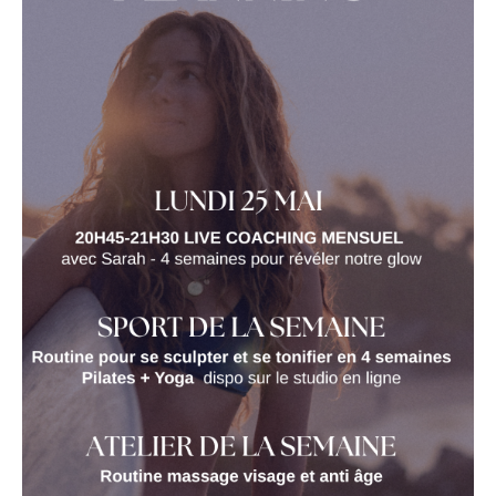
Avec l’arrivée de l’été,
juin nous invite à sortir de
notre cocon
et à
rayonner
. Rayonner, ce n’est pas
en faire toujours plus mais prendre soin de son
énergie
pour pouvoir la
partager
. C’est
nourrir
son
corps
, son b et son
cœur
. C’est se reconnecter à
ce qui nous fait du bien. C’est oser briller et prendre
sa place
sans s’excuser.
Pour ce nouveau mois
:
✨ Je choisis de nourrir mon énergie pour
rayonner naturellement.
🌞 Je bouge pour me sentir vivante.
🌿 Je prends soin de mon corps avec
bienveillance.
💛 Je fais de la place à ce qui me met en joie.
🌊 Je m’accorde des moments de calme pour me
ressourcer.