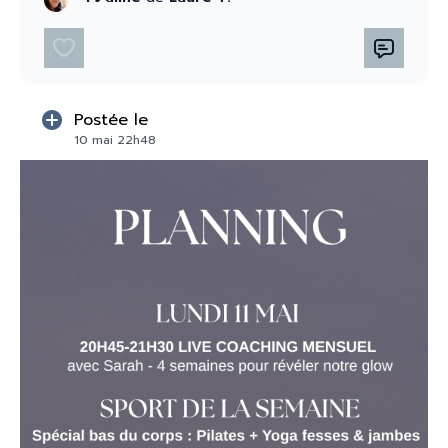
→ Routine massage gua sha visage
(
video
)
→
Routine matinale visage
(
video
)
Déjà, petit point important 💙 Il est
normal
de ne
pas avoir une peau parfaitement lisse.
Postée le
Ce que tu vois sur les réseaux ? Filtré, retouché,
SPORT 🤸🏽‍♀️ de la semaine :
irréaliste.
10 mai 22h48
Pilates
: (
video
)
Par contre, tu peux
vraiment améliorer l’aspect de
ta pea
u grâce au mouvement.
Yogalates
: (
video
)
Yoga du soir avec massage ayurvedique du visage
(
video
)
Pourquoi le sport change tout pour ta peau
🤸🏽‍♀️
Quand tu bouges, la circulation se relance, le
drainage s’active et les tissus se tonifient. Et ta
peau
NUTRITION 🥬 :
change
.
Salade spécial bonne mine
(
video
)
En quelques semaines, tu peux déjà voir :
plus de
fermeté
une peau plus
lisse