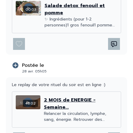
la semaine + oracle + yin
Salade detox fenouil et
00:03
pomme
Lien :
https://us02web.zoom.us/j/84978002201
✨ Ingrédients (pour 1-2
Code secret: 647125
personnes)1 gros fenouil1 pomme...
ATELIERS de la semaine
✨ Respiration ventrale pour
enlever les tensions du ventre et masser les organes
(video) + atelier sur le ventre pour comprendre
Postée le
comment ça marche (
video
)
28 avr. 05h05
Le replay de votre rituel du soir est en ligne :)
SPORT
🤸🏽‍♀️ de la semaine : gainage Pilates pour
retrouver un centre fort et engager ses abdominaux
2 MOIS de ENERGIE -
efficacement et en douceur
48:02
Semaine...
Relancer la circulation, lymphe,
- Morning routine spécial abdo (
video
)
sang, énergie. Retrouver des...
- Pilates : séance 1 (
video
) + séance 2 (
vidéo
)