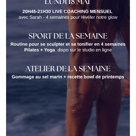
Quand on voit l’impact du sport sur le corps, même
avec l’âge, on comprend à quel point stimuler les
muscles change tout. Cette semaine, l’idée est donc
d’intégrer des
routines
simples
,
rapides
mais
quotidiennes
🌿
MES TIPS
✨
—
Masser son visage matin et soir
en appliquant
sa crème
Profitez de ce moment pour faire un mini drainage du
visage. Même 2 minutes suffisent, et cela permet
déjà de faire deux petits massages par jour.
—
Faire de la gym du visage
dès que vous passez
devant un miroir 😄
Amusez-vous à exagérer les lettres :
X – U – A – E – I – O – U
Vous pouvez aussi :
• faire le poisson en aspirant les joues
• gonfler les joues puis tapoter doucement dessus