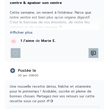
centre & apaiser son ventre
ATELIERS
✨
→ Massage des jambes (
video
)
Cette semaine, on revient à l’intérieur. Parce que
→ Bienfaits de l’eau froide (
video
)
notre ventre est bien plus qu’un organe digestif.
C’est le berceau de nos émotions, de notre feu
SPORT
🤸🏽‍♀️
intérieur et de notre énergie 💛
→ Morning routine anti jambes lourdes (
video
)
→ Pilates séance (
video
)
C’est là où tout se passe :
→ Yoga tonique (
video
)
1 J'aime
de
Marie E.
→ le stress se loge
→ Yoga doux spécial gambettes ((
video
)
→ les émotions s’accumulent
→ les tensions se créent
NUTRITION
🥬 2 recettes avec un super aliment de
saison, full vitamines et aux bienfaits detox
(On l’appelle aussi notre 2ème cerveau) Et si on ne
→ Salade detox de printemps (fenouil) (
video
)
l’écoute pas, il finit toujours par nous parler
→ Gâteau au fenouil (
video
)
Postée le
autrement : inconfort, ballonnements, fatigue.
30 avr. 09h05
Alors cette semaine, on se reconnecte à lui
Belle semaine ma tribe 🐙✨
Une nouvelle recette detox, fraîche et vitaminée
pour le printemps ! Acidulée, sucrée et pleine de
bonnes choses. Partagez moi vos retours sur cette
LIVE de la semaine 🧘🏽‍♀️✍🏽
Lundi 4 MAI 20h45/21H30
recette sous ce post 🌱🍋
Coaching Mensuel avec Sarah - écriture + theme de