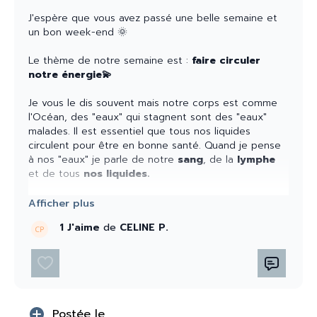
J'espère que vous avez passé une belle semaine et
un bon week-end 🌞
Le thème de notre semaine est :
faire circuler
notre énergie💫
Je vous le dis souvent mais notre corps est comme
l'Océan, des "eaux" qui stagnent sont des "eaux"
malades. Il est essentiel que tous nos liquides
circulent pour être en bonne santé. Quand je pense
à nos "eaux" je parle de notre
sang
, de la
lymphe
et de tous
nos liquides.
Pour les faire
circuler,
il
faut
masser,
se
muscler
et
bouger. C
a sera le thème de notre rituel du soir
1 J'aime
de
CELINE P.
avec Sarah et le thème de vos ateliers cette semaine
🌊
LIVE de la semaine 🧘🏽‍♀️✍🏽
LUNDI 27 AVRIL
20h45/21H30 avec Sarah - écriture + theme de la
Postée le
semaine + oracle + yin