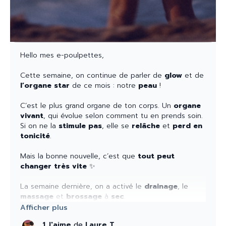
Quelques minutes chaque jour peuvent vraiment
transformer l’éclat et la tonicité de la peau, alors
let's GLOW
✨
Hello mes e-poulpettes,
Votre planning de la semaine
Cette semaine, on continue de parler de
glow
et de
LIVE de la semaine ✍🏽
l’organe
star
de ce mois : notre
peau
!
Lundi 25 MAI 20h45/21H30 avec Sarah - écriture +
C’est le plus grand organe de ton corps. Un
organe
thème de la semaine + oracle + yin
vivant
, qui évolue selon comment tu en prends soin.
Si on ne la
stimule
pas
, elle se
relâche
et
perd en
👉 Lien :
tonicité
.
https://us02web.zoom.us/launch/jc/8828032272
5
Mais la bonne nouvelle, c’est que
tout peut
changer très vite
✨
Code secret:
140681
La semaine dernière, on a activé le
drainage
, le
massage
et
brossage
à
sec
.
ATELIERS de la semaine 🧘🏽‍♀️
Aujourd’hui, on ajoute un levier clé : le
sport !
1 J'aime
de
Laure T.