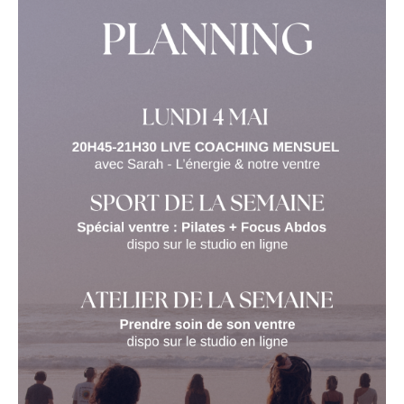
la régularité.
→ Gommage corps à la fleur de sel (
video
)
Un rituel simple, 5 à 10 minutes, que tu peux faire
chez toi.
SPORT de la semaine
🤸🏽‍♀️
Pilates au bord de l’Océan (
video
)
Yogalates : (
video
)
🌿 Ton rituel glow & drainage
Yoga dynamique à Tahiti : (
video
)
Boire régulièrement
💧
Yoga doux étirement (
video
)
→ idéalement avec une gourde (paille ou bec)
pour penser à boire toute la journée
Finir ta douche à l’eau froide
❄️
→ jambes + corps si possible (oui, même si ça
NUTRITION
🍍
pique au début )
Te sécher en mode drainage
Bowl de printemps (
video
)
→ des chevilles vers les cuisses
→ des poignets vers les aisselles
→ ventre en mouvements circulaires
Brossage à sec
Belle semaine ma tribe 🐙✨ et bon rituel du soir avec
→ même logique de mouvements que le
Sarah ce soir
drainage
Massage à l’huile
✨
→ le soir idéalement