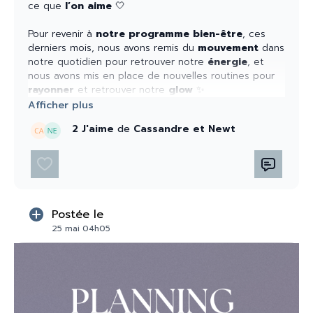
ce que
l’on
aime
🤍
Pour revenir à
notre programme bien-être
, ces
derniers mois, nous avons remis du
mouvement
dans
notre quotidien pour retrouver notre
énergie
, et
nous avons mis en place de nouvelles routines pour
rayonner
et retrouver notre
glow
✨
Alors, quel est le
programme pour ce nouveau
2 J'aime
de
Cassandre
et Newt
mois
?
Nous allons profiter de ces
4 semaines pour
ancrer durablement nos routines
de
mouvement
(
Flow
) et de
bien
-
être
(
Glow
), afin que le corps et
le mental les
intégrent pleinement
et que nous
Postée le
puissions en ressentir tous les
bénéfices
.
25 mai 04h05
Car c’est
maintenant que tout se joue !
L'intention et notre thème de juin : briller et
rayonner ☀️