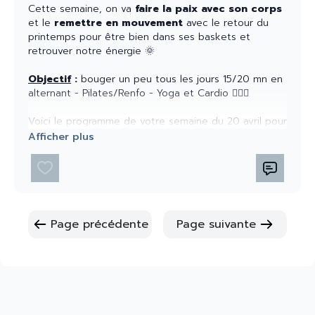
Cette semaine, on va
faire la paix avec son corps
et le
remettre en mouvement
avec le retour du
printemps pour être bien dans ses baskets et
retrouver notre énergie 🌞
Objectif
:
bouger un peu tous les jours 15/20 mn en
alternant - Pilates/Renfo - Yoga et Cardio 🤸🏽‍♀️
Voici le programme de votre semaine du 20 avril pour
cette 2eme belle semaine
✨ LUNDI 20 AVRIL 20h45/21h30 : notre live de la
semaine - rituel du soir
- Renouer avec son corps
et être bien dans ses baskets + écriture + yin
Page précédente
Page suivante
lien :
https://us02web.zoom.us/j/86384246627
Code secret: 119750
🌞 ATELIER DE LA SEMAINE
: routine matinale 5mn