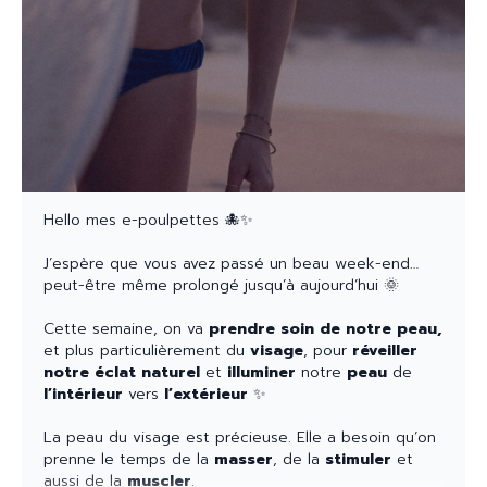
On en parle ce soir l
ors de notre COACHING
MENSUEL LIVE de juin
avec
Sarah
et à travers notre
moment d'écriture.
Votre planning de la semaine 📆
LIVE de la semaine ✍🏽
Hello mes e-poulpettes 🐙✨
Lundi 1 juin 20h45/21H30 avec Sarah
J’espère que vous avez passé un beau week-end…
peut-être même prolongé jusqu’à aujourd’hui 🌞
→ Coaching Mensuel de juin + Oracle du mois + Yin
de juin
Cette semaine, on va
prendre soin de notre peau,
et plus particulièrement du
visage
, pour
réveiller
Lien :
notre éclat naturel
et
illuminer
notre
peau
de
https://us02web.zoom.us/launch/jc/84401381198
l’intérieur
vers
l’extérieur
✨
Code secret:
337465
La peau du visage est précieuse. Elle a besoin qu’on
prenne le temps de la
masser
, de la
stimuler
et
SPORT 🤸🏽‍♀️ de la semaine :
aussi de la
muscler
.